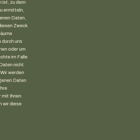
h ist, zu dem
 ermitteln,
genen Daten,
 diesen Zweck
träume
 durch uns
mmen oder um
chte im Falle
Daten nicht
 Wir werden
ogenen Daten
Ihre
 mit Ihnen
n wir diese