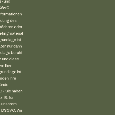
s- und
 DSGVO
Informationen
ndung des
 möchten oder
etingmaterial
rundlage ist
aten nur dann
ndlage beruht
n und diese
ir Ihre
rundlage ist
änden Ihre
ründe:
VO • Sie haben
. B. für
in unserem
 f) DSGVO. Wir