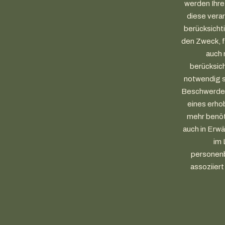
werden Ihre 
diese vera
berücksicht
den Zweck, f
auch 
berücksic
notwendig s
Beschwerden 
eines erho
mehr benöt
auch in Erw
im 
personenb
assoziiert