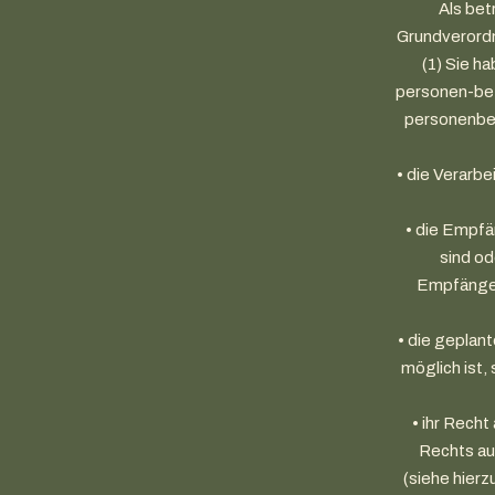
Als bet
Grundverordn
(1) Sie h
personen-bez
personenbez
• die Verarb
• die Empfä
sind od
Empfänger
• die geplant
möglich ist,
• ihr Rech
Rechts au
(siehe hier