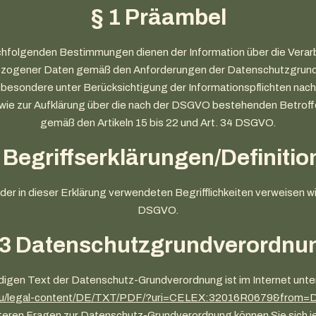
§ 1 Präambel
chfolgenden Bestimmungen dienen der Information über die Verar
zogener Daten gemäß den Anforderungen der Datenschutzgrun
besondere unter Berücksichtigung der Informationspflichten nach A
e zur Aufklärung über die nach der DSGVO bestehenden Betrof
gemäß den Artikeln 15 bis 22 und Art. 34 DSGVO.
 Begriffserklärungen/Definiti
der in dieser Erklärung verwendeten Begrifflichkeiten verweisen wir
DSGVO.
 3 Datenschutzgrundverordnu
ndigen Text der Datenschutz-Grundverordnung ist im Internet unte
.eu/legal-content/DE/TXT/PDF/?uri=CELEX:32016R0679&from=
teren Fragen zur Datenschutz-Grundverordnung können Sie sich j