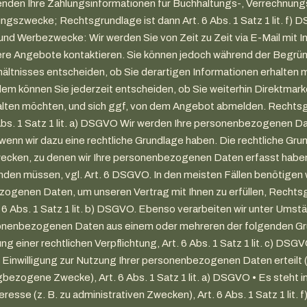
nden Ihre Zahlungsinformationen für Buchhaltungs-, Verrechnung
ngszwecke; Rechtsgrundlage ist dann Art. 6 Abs. 1 Satz 1 lit. f)
und Werbezwecke: Wir werden Sie von Zeit zu Zeit via E-Mail mit 
ere Angebote kontaktieren. Sie können jedoch während der Begrü
ältnisses entscheiden, ob Sie derartigen Informationen erhalten
dem können Sie jederzeit entscheiden, ob Sie weiterhin Direktmark
alten möchten, und sich ggf, von dem Angebot abmelden. Rechtsg
Abs. 1 Satz 1 lit. a) DSGVO Wir werden Ihre personenbezogenen D
 wenn wir dazu eine rechtliche Grundlage haben. Die rechtliche Gru
ecken, zu denen wir Ihre personenbezogenen Daten erfasst habe
den müssen, vgl. Art. 6 DSGVO. In den meisten Fällen benötigen w
ogenen Daten, um unseren Vertrag mit Ihnen zu erfüllen, Rechtsg
 6 Abs. 1 Satz 1 lit. b) DSGVO. Ebenso verarbeiten wir unter Umst
nenbezogenen Daten aus einem oder mehreren der folgenden G
ung einer rechtlichen Verpflichtung, Art. 6 Abs. 1 Satz 1 lit. c) DSG
e Einwilligung zur Nutzung Ihrer personenbezogenen Daten erteilt (z
bezogene Zwecke), Art. 6 Abs. 1 Satz 1 lit. a) DSGVO • Es steht 
eresse (z. B. zu administrativen Zwecken), Art. 6 Abs. 1 Satz 1 lit.