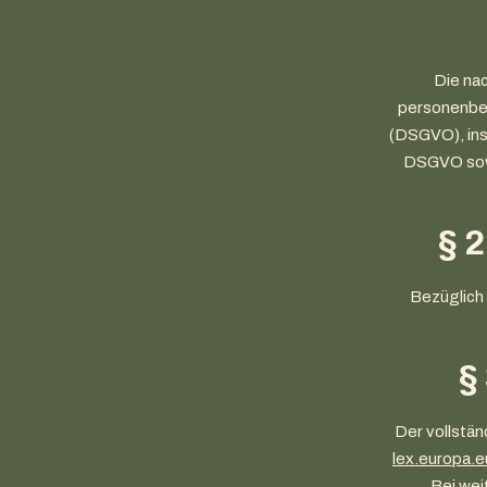
Die na
personenbe
(DSGVO), ins
DSGVO sowi
§ 2
Bezüglich 
§
Der vollstä
lex.europa
Bei wei