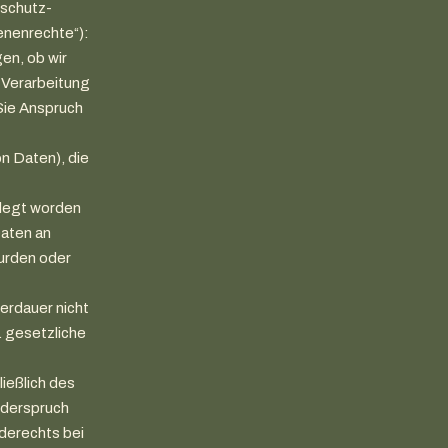
nschutz-
enenrechte“):
en, ob wir
 Verarbeitung
Sie Anspruch
n Daten), die
elegt worden
Daten an
urden oder
herdauer nicht
. gesetzliche
ießlich des
iderspruch
derechts bei