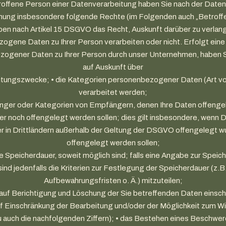
roffene Person einer Datenverarbeitung haben Sie nach der Date
ung insbesondere folgende Rechte (im Folgenden auch „Betroff
aben nach Artikel 15 DSGVO das Recht, Auskunft darüber zu verlang
ogene Daten zu Ihrer Person verarbeiten oder nicht. Erfolgt eine
ogener Daten zu Ihrer Person durch unser Unternehmen, haben 
auf Auskunft über
eitungszwecke; • die Kategorien personenbezogener Daten (Art vo
verarbeitet werden;
nger oder Kategorien von Empfängern, denen Ihre Daten offeng
er noch offengelegt werden sollen; dies gilt insbesondere, wenn 
 in Drittländern außerhalb der Geltung der DSGVO offengelegt w
offengelegt werden sollen;
e Speicherdauer, soweit möglich sind; falls eine Angabe zur Speic
 sind jedenfalls die Kriterien zur Festlegung der Speicherdauer (z.B
Aufbewahrungsfristen o. Ä.) mitzuteilen;
t auf Berichtigung und Löschung der Sie betreffenden Daten einschl
f Einschränkung der Bearbeitung und/oder der Möglichkeit zum W
zu auch die nachfolgenden Ziffern); • das Bestehen eines Beschwer