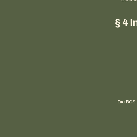
§ 4 
Die BCS 