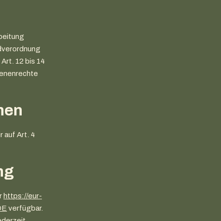
beitung
dverordnung
rt. 12 bis 14
fenenrechte
onen
 auf Art. 4
ng
r
https://eur-
DE
verfügbar.
ederzeit