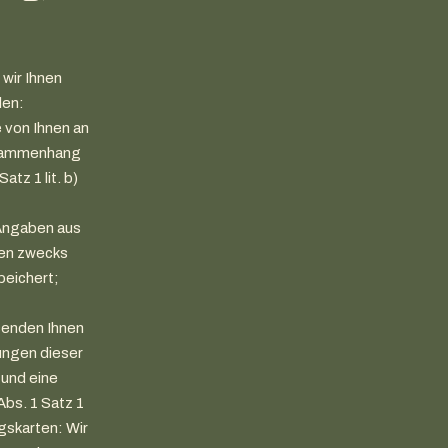
 wir Ihnen
len:
 von Ihnen an
Zusammenhang
tz 1 lit. b)
 Angaben aus
ten zwecks
peichert;
senden Ihnen
ungen dieser
 und eine
bs. 1 Satz 1
gskarten: Wir