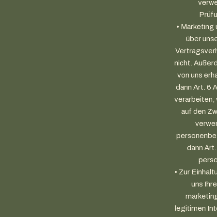
verwe
Prüfu
• Marketing 
über uns
Vertragsverh
nicht. Außer
von uns erh
dann Art. 6 
verarbeiten,
auf den Zw
verwen
personenbez
dann Art.
perso
• Zur Einhalt
uns Ihr
marketing
legitimen Int