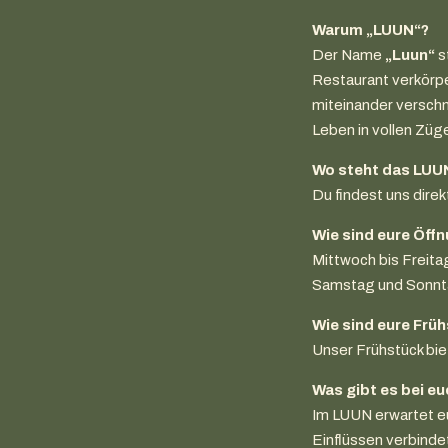
Warum „LUUN“?
Der Name
„Luun“
s
Restaurant verkörp
miteinander verschm
Leben in vollen Züg
Wo steht das LUU
Du findest uns dire
Wie sind eure Öff
Mittwoch bis Freita
Samstag und Sonnta
Wie sind eure Frü
Unser Frühstück bie
Was gibt es bei e
Im LUUN erwartet eu
Einflüssen verbindet